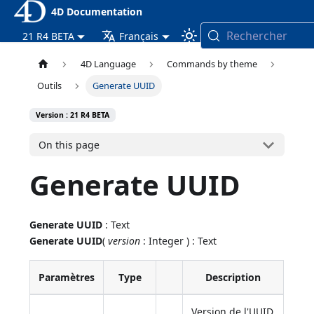
4D Documentation
Rechercher
21 R4 BETA
Français
4D Language
Commands by theme
Outils
Generate UUID
Version : 21 R4 BETA
On this page
Generate UUID
Generate UUID
: Text
Generate UUID
(
version
: Integer ) : Text
Paramètres
Type
Description
Version de l'UUID