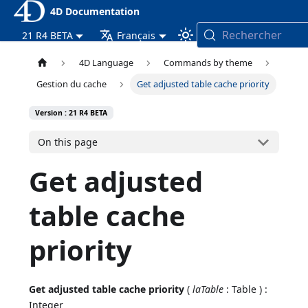
4D Documentation
Rechercher
21 R4 BETA
Français
4D Language
Commands by theme
Gestion du cache
Get adjusted table cache priority
Version : 21 R4 BETA
On this page
Get adjusted
table cache
priority
Get adjusted table cache priority
(
laTable
: Table ) :
Integer