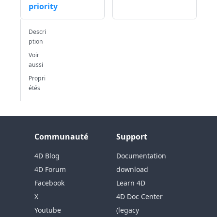
priority
Descri
ption
Voir
aussi
Propri
étés
Communauté
Support
4D Blog
Documentation
4D Forum
download
Facebook
Learn 4D
X
4D Doc Center
Youtube
(legacy