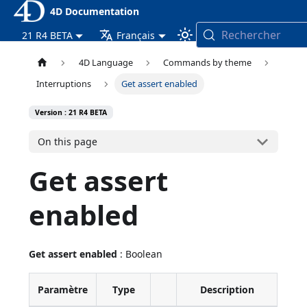
4D Documentation
Rechercher
21 R4 BETA
Français
4D Language
Commands by theme
Interruptions
Get assert enabled
Version : 21 R4 BETA
On this page
Get assert
enabled
Get assert enabled
: Boolean
Paramètre
Type
Description