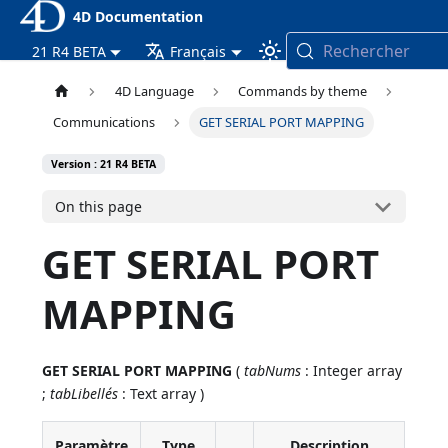
4D Documentation
Rechercher
21 R4 BETA
Français
4D Language
Commands by theme
Communications
GET SERIAL PORT MAPPING
Version : 21 R4 BETA
On this page
GET SERIAL PORT
MAPPING
GET SERIAL PORT MAPPING
(
tabNums
: Integer array
;
tabLibellés
: Text array )
Paramètre
Type
Description