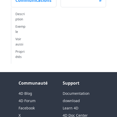
Communications
Descri
ption
Exemp
le
Voir
aussi
Propri
étés
Communauté
Support
4D Blog
Documentation
4D Forum
download
Facebook
Learn 4D
X
4D Doc Center