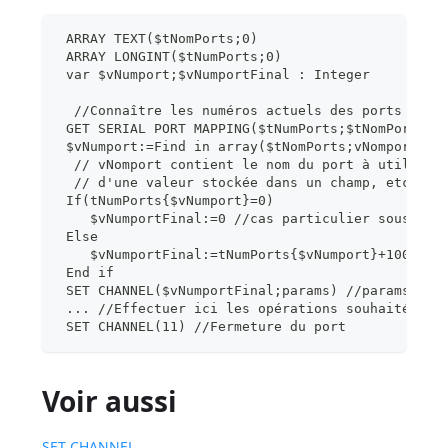
 ARRAY TEXT($tNomPorts;0)
 ARRAY LONGINT($tNumPorts;0)
 var $vNumport;$vNumportFinal : Integer
  //Connaître les numéros actuels des ports séri
 GET SERIAL PORT MAPPING($tNumPorts;$tNomPorts)
 $vNumport:=Find in array($tNomPorts;vNomport)
  // vNomport contient le nom du port à utiliser
  // d'une valeur stockée dans un champ, etc.
 If(tNumPorts{$vNumport}=0)
    $vNumportFinal:=0 //cas particulier sous mac
 Else
    $vNumportFinal:=tNumPorts{$vNumport}+100
 End if
 SET CHANNEL($vNumportFinal;params) //params con
 ... //Effectuer ici les opérations souhaitées
 SET CHANNEL(11) //Fermeture du port
Voir aussi
SET CHANNEL