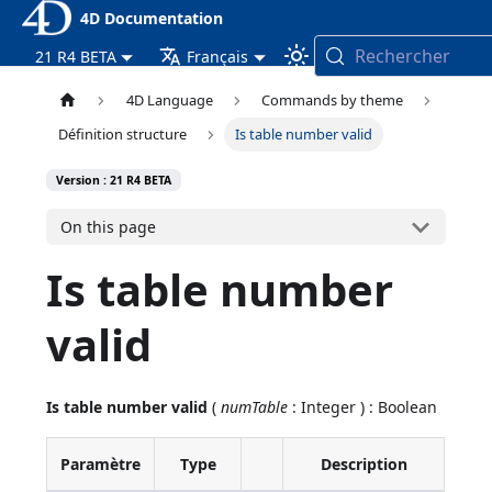
4D Documentation
Rechercher
21 R4 BETA
Français
4D Language
Commands by theme
Définition structure
Is table number valid
Version : 21 R4 BETA
On this page
Is table number
valid
Is table number valid
(
numTable
: Integer ) : Boolean
Paramètre
Type
Description