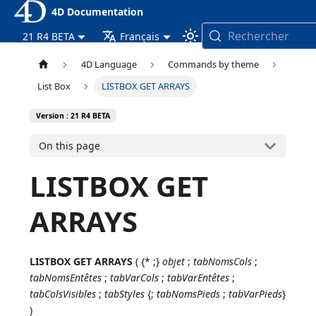
4D Documentation
Rechercher
21 R4 BETA
Français
4D Language
Commands by theme
List Box
LISTBOX GET ARRAYS
Version : 21 R4 BETA
On this page
LISTBOX GET
ARRAYS
LISTBOX GET ARRAYS
( {* ;}
objet
;
tabNomsCols
;
tabNomsEntêtes
;
tabVarCols
;
tabVarEntêtes
;
tabColsVisibles
;
tabStyles
{;
tabNomsPieds
;
tabVarPieds
}
)