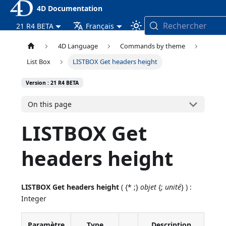
4D Documentation
Rechercher
21 R4 BETA
Français
4D Language
Commands by theme
List Box
LISTBOX Get headers height
Version : 21 R4 BETA
On this page
LISTBOX Get
headers height
LISTBOX Get headers height
( {* ;}
objet
{;
unité
} ) :
Integer
Paramètre
Type
Description