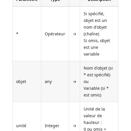
Si spécifié,
objet est un
nom d'objet
*
Opérateur
→
(chaîne)
Si omis, objet
est une
variable
Nom d'objet (si
* est spécifié)
objet
any
→
ou
Variable (si *
est omis)
Unité de la
valeur de
hauteur :
unité
Integer
→
0 ou omis =