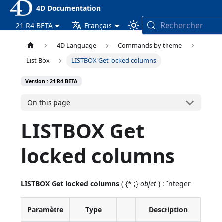
4D Documentation
Rechercher
21 R4 BETA
Français
4D Language
Commands by theme
List Box
LISTBOX Get locked columns
Version : 21 R4 BETA
On this page
LISTBOX Get
locked columns
LISTBOX Get locked columns
( {* ;}
objet
) : Integer
Paramètre
Type
Description