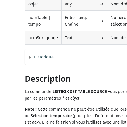
objet
any
→
Nom d’obj
numTable |
Entier long,
Numéro d
→
tempo
Chaîne
sélectio
nomSurlignage
Text
→
Nom de 
Historique
Description
La commande
LISTBOX SET TABLE SOURCE
vous perme
par les paramètres
*
et
objet
.
Note :
Cette commande ne peut être utilisée que lorsq
ou
Sélection temporaire
(pour plus d'informations su
List box
). Elle ne fait rien si vous l’utilisez avec une 