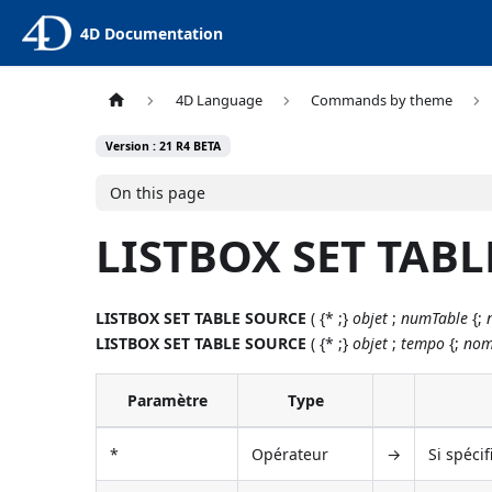
4D Documentation
4D Language
Commands by theme
Version : 21 R4 BETA
On this page
LISTBOX SET TAB
LISTBOX SET TABLE SOURCE
( {* ;}
objet
;
numTable
{;
LISTBOX SET TABLE SOURCE
( {* ;}
objet
;
tempo
{;
nom
Paramètre
Type
*
Opérateur
→
Si spécif