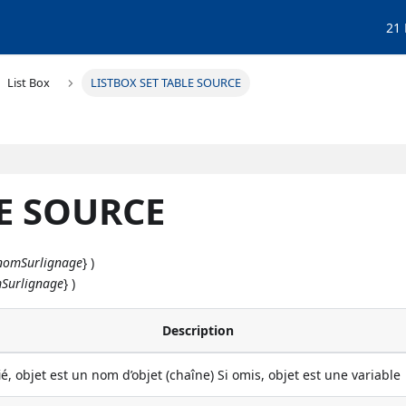
21
List Box
LISTBOX SET TABLE SOURCE
LE SOURCE
nomSurlignage
} )
Surlignage
} )
Description
ié, objet est un nom d’objet (chaîne) Si omis, objet est une variable