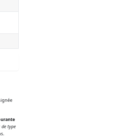
signée
ourante
 de type
ns.