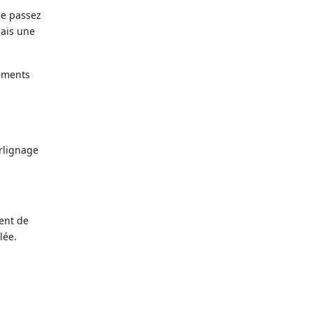
ne passez
mais une
rements
urlignage
ent de
lée.