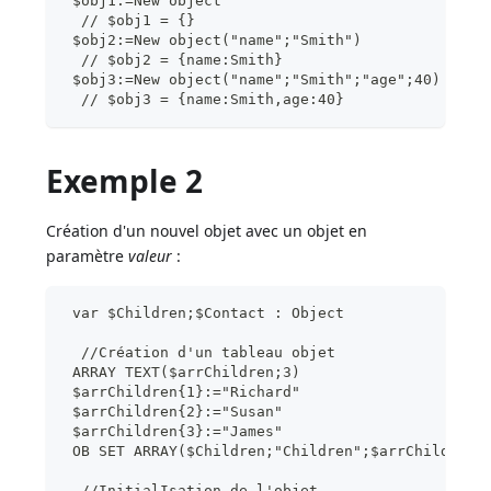
 $obj1:=New object
  // $obj1 = {}
 $obj2:=New object("name";"Smith")
  // $obj2 = {name:Smith}
 $obj3:=New object("name";"Smith";"age";40)
  // $obj3 = {name:Smith,age:40}
Exemple 2
Création d'un nouvel objet avec un objet en
paramètre
valeur
:
 var $Children;$Contact : Object
  //Création d'un tableau objet
 ARRAY TEXT($arrChildren;3)
 $arrChildren{1}:="Richard"
 $arrChildren{2}:="Susan"
 $arrChildren{3}:="James"
 OB SET ARRAY($Children;"Children";$arrChildren)
  //InitialIsation de l'objet