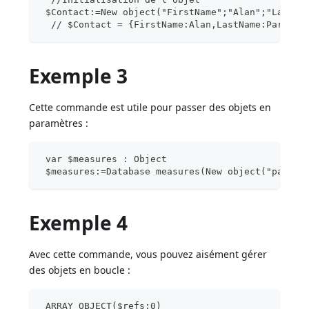
 $Contact:=New object("FirstName";"Alan";"LastNa
  // $Contact = {FirstName:Alan,LastName:Parker,
Exemple 3
Cette commande est utile pour passer des objets en
paramètres :
 var $measures : Object
 $measures:=Database measures(New object("path";
Exemple 4
Avec cette commande, vous pouvez aisément gérer
des objets en boucle :
 ARRAY OBJECT($refs;0)