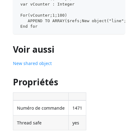
 var vCounter : Integer
 For(vCounter;1;100)
    APPEND TO ARRAY($refs;New object("line";"Lin
 End for
Voir aussi
New shared object
Propriétés
Numéro de commande
1471
Thread safe
yes