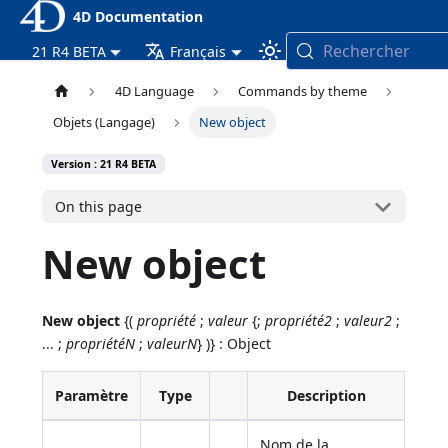
4D Documentation
Rechercher
21 R4 BETA
Français
4D Language
Commands by theme
Objets (Langage)
New object
Version : 21 R4 BETA
On this page
New object
New object
{(
propriété
;
valeur
{;
propriété2
;
valeur2
;
... ;
propriétéN
;
valeurN
} )} : Object
Paramètre
Type
Description
Nom de la