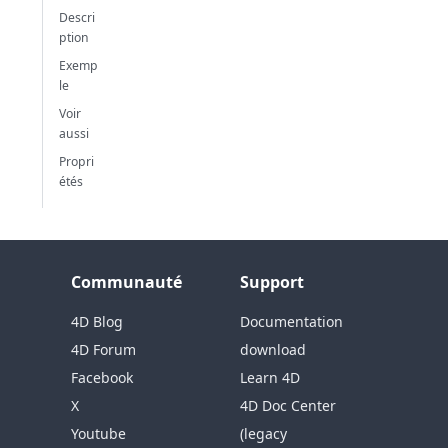
Descri
ption
Exemp
le
Voir
aussi
Propri
étés
Communauté
Support
4D Blog
Documentation
4D Forum
download
Facebook
Learn 4D
X
4D Doc Center
Youtube
(legacy