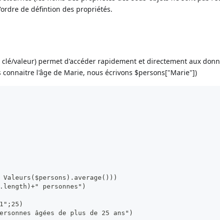
l'ordre de défintion des propriétés.
 clé/valeur) permet d'accéder rapidement et directement aux donn
ns connaitre l'âge de Marie, nous écrivons $persons["Marie"])
 Valeurs($persons).average()))
.length)+" personnes")
1";25)
ersonnes âgées de plus de 25 ans")