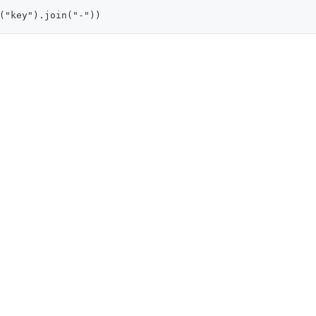
("key").join("-"))