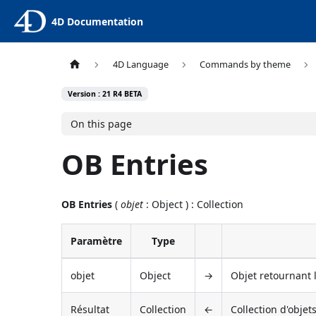
4D Documentation
4D Language
Commands by theme
Version : 21 R4 BETA
On this page
OB Entries
OB Entries
(
objet
: Object ) : Collection
Paramètre
Type
objet
Object
→
Objet retournant 
Résultat
Collection
←
Collection d'objet