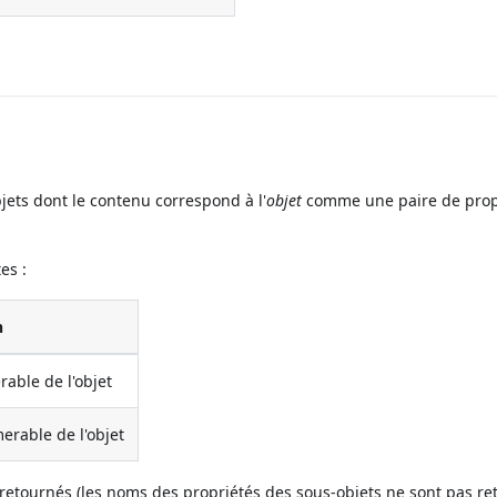
jets dont le contenu correspond à l'
objet
comme une paire de prop
es :
n
able de l'objet
erable de l'objet
retournés (les noms des propriétés des sous-objets ne sont pas re