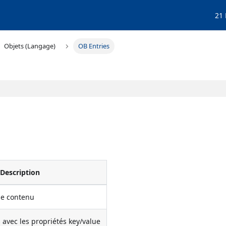
21
Objets (Langage)
OB Entries
Description
le contenu
s avec les propriétés key/value