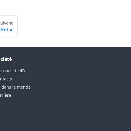
Suivant
 Get
ciété
propos de 4D
ntacts
 dans le monde
rrière