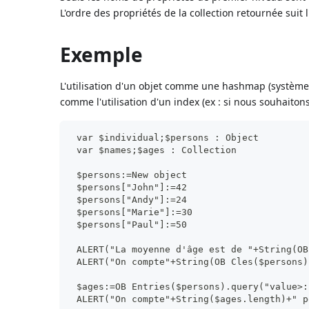
L'ordre des propriétés de la collection retournée suit 
Exemple
L'utilisation d'un objet comme une hashmap (système
comme l'utilisation d'un index (ex : si nous souhaito
 var $individual;$persons : Object
 var $names;$ages : Collection
 $persons:=New object
 $persons["John"]:=42
 $persons["Andy"]:=24
 $persons["Marie"]:=30
 $persons["Paul"]:=50
 ALERT("La moyenne d'âge est de "+String(OB
 ALERT("On compte"+String(OB Cles($persons)
 $ages:=OB Entries($persons).query("value>:
 ALERT("On compte"+String($ages.length)+" p