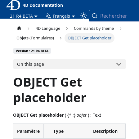
4D Documentation
Rechercher
21 R4 BETA
Français
4D Language
Commands by theme
Objets (Formulaires)
OBJECT Get placeholder
Version : 21 R4 BETA
On this page
OBJECT Get
placeholder
OBJECT Get placeholder
( {* ;}
objet
) : Text
Paramètre
Type
Description