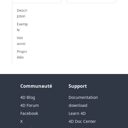
Descri
ption
Exemp
le
Voir
aussi
Propri
étés
Communauté
Support
4D Blog
Documentation
4D Forum
download
Facebook
Learn 4D
X
4D Doc Center