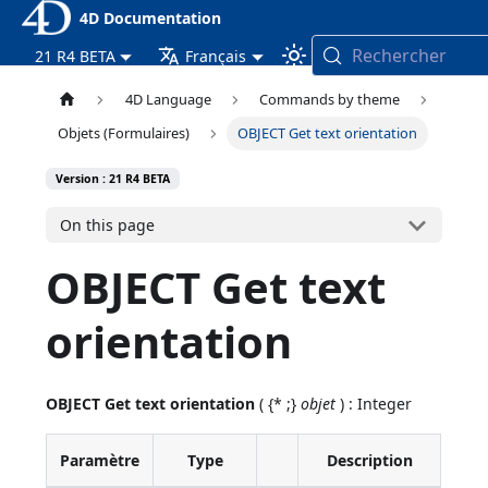
4D Documentation
Rechercher
21 R4 BETA
Français
4D Language
Commands by theme
Objets (Formulaires)
OBJECT Get text orientation
Version : 21 R4 BETA
On this page
OBJECT Get text
orientation
OBJECT Get text orientation
( {* ;}
objet
) : Integer
Paramètre
Type
Description