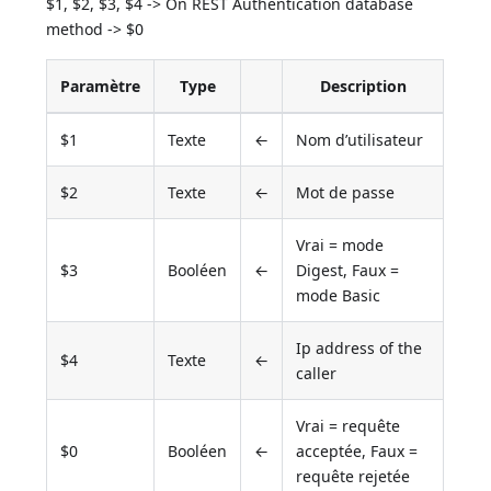
$1, $2, $3, $4 -> On REST Authentication database
method -> $0
Paramètre
Type
Description
$1
Texte
←
Nom d’utilisateur
$2
Texte
←
Mot de passe
Vrai = mode
$3
Booléen
←
Digest, Faux =
mode Basic
Ip address of the
$4
Texte
←
caller
Vrai = requête
$0
Booléen
←
acceptée, Faux =
requête rejetée