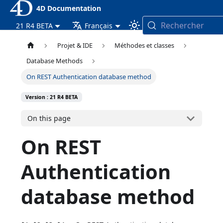
4D Documentation
Rechercher
21 R4 BETA
Français
Projet & IDE
Méthodes et classes
Database Methods
On REST Authentication database method
Version : 21 R4 BETA
On this page
On REST
Authentication
database method