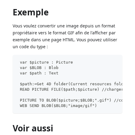
Exemple
Vous voulez convertir une image depuis un format
propriétaire vers le format GIF afin de l'afficher par
exemple dans une page HTML. Vous pouvez utiliser
un code du type :
 var $picture : Picture
 var $BLOB : Blob
 var $path : Text
 $path:=Get 4D folder(Current resources folder)+
 READ PICTURE FILE($path;$picture) //charger l'i
 PICTURE TO BLOB($picture;$BLOB;".gif") //conver
 WEB SEND BLOB($BLOB;"image/gif")
Voir aussi