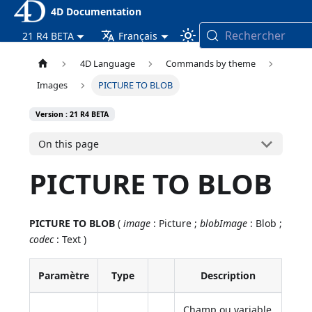
4D Documentation
Rechercher
21 R4 BETA
Français
4D Language
Commands by theme
Images
PICTURE TO BLOB
Version : 21 R4 BETA
On this page
PICTURE TO BLOB
PICTURE TO BLOB
(
image
: Picture ;
blobImage
: Blob ;
codec
: Text )
Paramètre
Type
Description
Champ ou variable