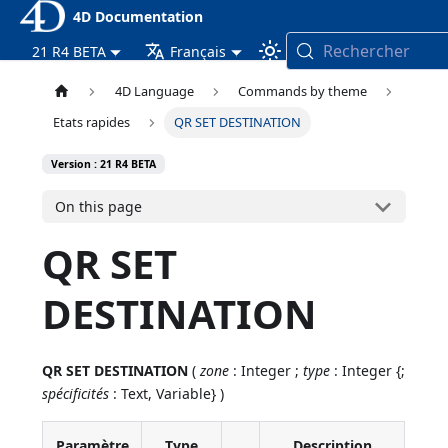
4D Documentation
Rechercher
21 R4 BETA
Français
4D Language
Commands by theme
Etats rapides
QR SET DESTINATION
Version : 21 R4 BETA
On this page
QR SET
DESTINATION
QR SET DESTINATION
(
zone
: Integer ;
type
: Integer {;
spécificités
: Text, Variable} )
Paramètre
Type
Description