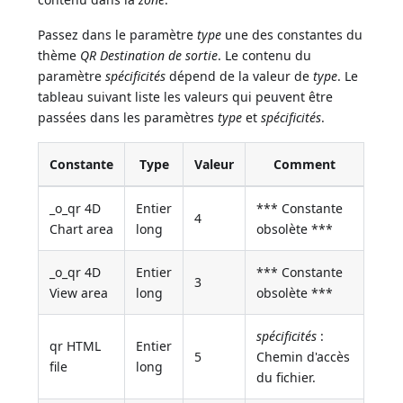
Passez dans le paramètre
type
une des constantes du
thème
QR Destination de sortie
. Le contenu du
paramètre
spécificités
dépend de la valeur de
type
. Le
tableau suivant liste les valeurs qui peuvent être
passées dans les paramètres
type
et
spécificités
.
Constante
Type
Valeur
Comment
_o_qr 4D
Entier
*** Constante
4
Chart area
long
obsolète ***
_o_qr 4D
Entier
*** Constante
3
View area
long
obsolète ***
spécificités
:
qr HTML
Entier
5
Chemin d'accès
file
long
du fichier.