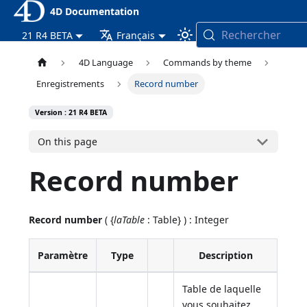
4D Documentation
Rechercher
21 R4 BETA
Français
4D Language
Commands by theme
Enregistrements
Record number
Version : 21 R4 BETA
On this page
Record number
Record number
( {
laTable
: Table} ) : Integer
Paramètre
Type
Description
Table de laquelle
vous souhaitez