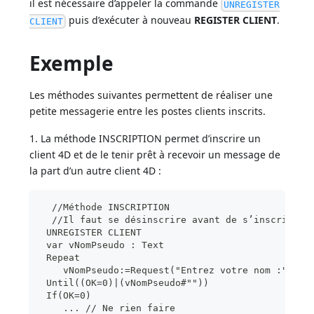
il est nécessaire d’appeler la commande
UNREGISTER
puis d’exécuter à nouveau
REGISTER CLIENT
.
CLIENT
Exemple
Les méthodes suivantes permettent de réaliser une
petite messagerie entre les postes clients inscrits.
1. La méthode INSCRIPTION permet d’inscrire un
client 4D et de le tenir prêt à recevoir un message de
la part d’un autre client 4D :
  //Méthode INSCRIPTION
  //Il faut se désinscrire avant de s’inscrire s
 UNREGISTER CLIENT
 var vNomPseudo : Text
 Repeat
    vNomPseudo:=Request("Entrez votre nom :";"Ut
 Until((OK=0)|(vNomPseudo#""))
 If(OK=0)
    ... // Ne rien faire