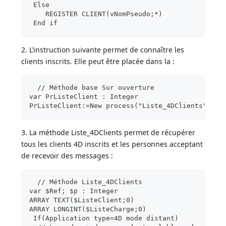
 Else
    REGISTER CLIENT(vNomPseudo;*)
 End if
2. L’instruction suivante permet de connaître les
clients inscrits. Elle peut être placée dans la :
  // Méthode base Sur ouverture
var PrListeClient : Integer
PrListeClient:=New process("Liste_4DClients";320
3. La méthode Liste_4DClients permet de récupérer
tous les clients 4D inscrits et les personnes acceptant
de recevoir des messages :
  // Méthode Liste_4DClients
var $Ref; $p : Integer
ARRAY TEXT($ListeClient;0)
ARRAY LONGINT($ListeCharge;0)
 If(Application type=4D mode distant)