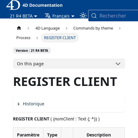
4D Documentation
Rechercher
21 R4 BETA
Français
4D Language
Commands by theme
Process
REGISTER CLIENT
Version : 21 R4 BETA
On this page
REGISTER CLIENT
Historique
REGISTER CLIENT
( {
nomClient
: Text {; *}} )
Paramètre
Type
Description