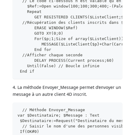
  // Le code ci-dessous n’est valable qu’en mode
    $Ref:=Open window(100;100;300;400;-(Palette 
    Repeat
       GET REGISTERED CLIENTS($ListeClient;$List
  //Récupération des clients inscrits dans $List
       ERASE WINDOW($Ref)
       GOTO XY(0;0)
       For($p;1;Size of array($ListeClient))
          MESSAGE($ListeClient{$p}+Char(Carriage
       End for
  //Afficher chaque seconde
       DELAY PROCESS(Current process;60)
    Until(False) // Boucle infinie
 End if
4. La méthode Envoyer_Message permet d’envoyer un
message à un autre client 4D inscrit.
  // Méthode Envoyer_Message
var $Destinataire; $Message : Text
 $Destinataire:=Request("Destinataire du message
  // Saisir le nom d'une des personnes visibles 
 If(OK#0)