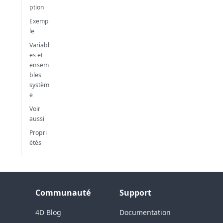
ption
Exemp
le
Variabl
es et
ensem
bles
systèm
e
Voir
aussi
Propri
étés
Communauté
Support
4D Blog
Documentation