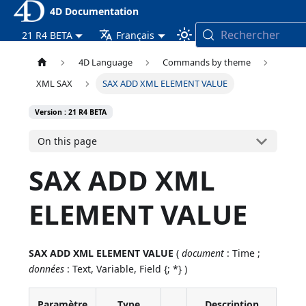
4D Documentation
Rechercher
21 R4 BETA
Français
4D Language
Commands by theme
XML SAX
SAX ADD XML ELEMENT VALUE
Version : 21 R4 BETA
On this page
SAX ADD XML
ELEMENT VALUE
SAX ADD XML ELEMENT VALUE
(
document
: Time ;
données
: Text, Variable, Field {; *} )
Paramètre
Type
Description