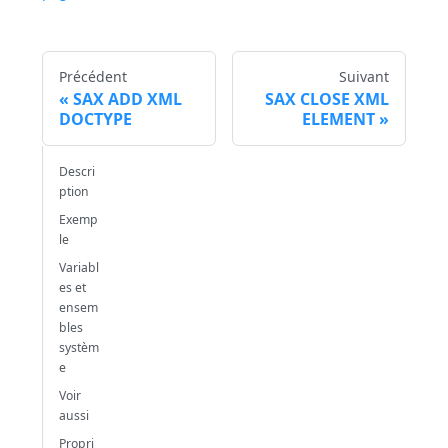
Précédent
Suivant
SAX ADD XML
SAX CLOSE XML
DOCTYPE
ELEMENT
Descri
ption
Exemp
le
Variabl
es et
ensem
bles
systèm
e
Voir
aussi
Propri