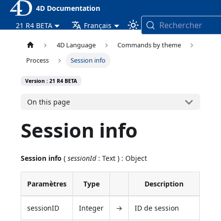
4D Documentation
Rechercher
21 R4 BETA
Français
4D Language
Commands by theme
Process
Session info
Version : 21 R4 BETA
On this page
Session info
Session info
(
sessionId
: Text ) : Object
Paramètres
Type
Description
sessionID
Integer
→
ID de session