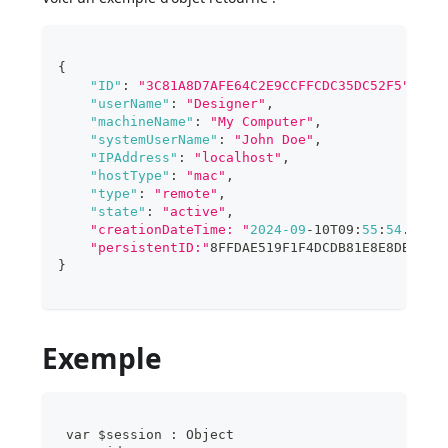
{
"ID"
:
"3C81A8D7AFE64C2E9CCFFCDC35DC52F5"
,
"userName"
:
"Designer"
,
"machineName"
:
"My Computer"
,
"systemUserName"
:
"John Doe"
,
"IPAddress"
:
"localhost"
,
"hostType"
:
"mac"
,
"type"
:
"remote"
,
"state"
:
"active"
,
"creationDateTime: "
2024
-09
-10T09
:
55
:
54
.787Z
"persistentID:"
8FFDAE519F1F4DCDB81E8E8DB00AD
}
Exemple
 var $session : Object