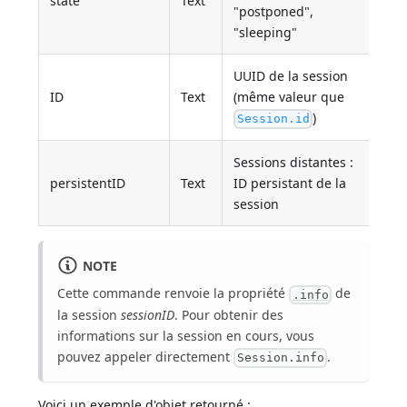
state
Text
"postponed",
"sleeping"
UUID de la session
ID
Text
(même valeur que
)
Session.id
Sessions distantes :
persistentID
Text
ID persistant de la
session
NOTE
Cette commande renvoie la propriété
de
.info
la session
sessionID
. Pour obtenir des
informations sur la session en cours, vous
pouvez appeler directement
.
Session.info
Voici un exemple d'objet retourné :