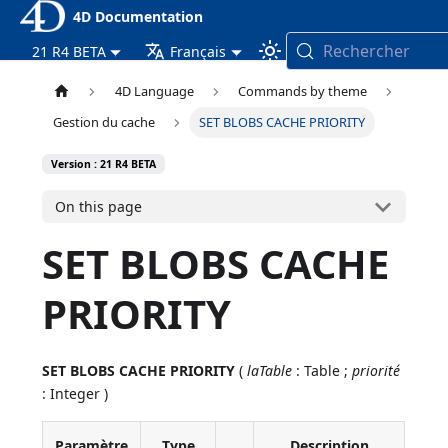
4D Documentation
Rechercher
21 R4 BETA
Français
4D Language
Commands by theme
Gestion du cache
SET BLOBS CACHE PRIORITY
Version : 21 R4 BETA
On this page
SET BLOBS CACHE
PRIORITY
SET BLOBS CACHE PRIORITY
(
laTable
: Table ;
priorité
: Integer )
Paramètre
Type
Description