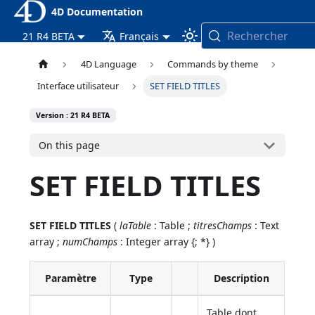
4D Documentation
Rechercher
21 R4 BETA
Français
4D Language
Commands by theme
Interface utilisateur
SET FIELD TITLES
Version : 21 R4 BETA
On this page
SET FIELD TITLES
SET FIELD TITLES
(
laTable
: Table ;
titresChamps
: Text
array ;
numChamps
: Integer array {; *} )
Paramètre
Type
Description
Table dont