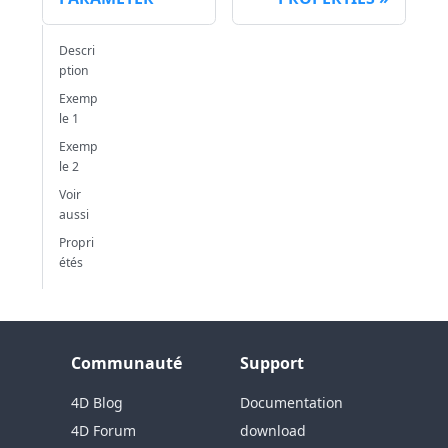
Descri
ption
Exemp
le 1
Exemp
le 2
Voir
aussi
Propri
étés
Communauté
Support
4D Blog
Documentation
4D Forum
download