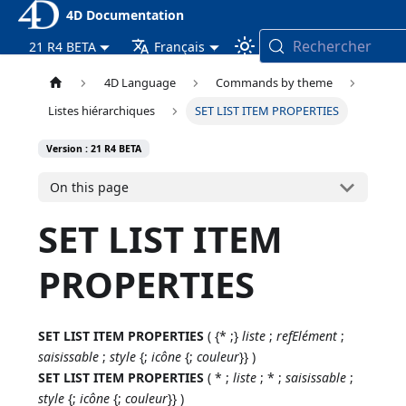
4D Documentation
Rechercher
21 R4 BETA
Français
4D Language
Commands by theme
Listes hiérarchiques
SET LIST ITEM PROPERTIES
Version : 21 R4 BETA
On this page
SET LIST ITEM
PROPERTIES
SET LIST ITEM PROPERTIES
( {* ;}
liste
;
refElément
;
saisissable
;
style
{;
icône
{;
couleur
}} )
SET LIST ITEM PROPERTIES
( * ;
liste
; * ;
saisissable
;
style
{;
icône
{;
couleur
}} )