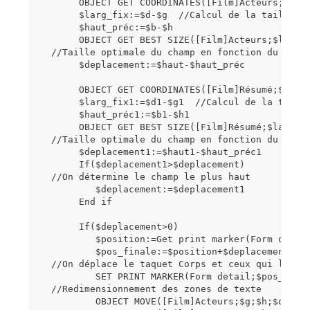
       OBJECT GET COORDINATES([Film]Acteurs;$g;$
       $larg_fix:=$d-$g  //Calcul de la taille d
       $haut_préc:=$b-$h
       OBJECT GET BEST SIZE([Film]Acteurs;$larg;
  //Taille optimale du champ en fonction du cont
       $deplacement:=$haut-$haut_préc
       OBJECT GET COORDINATES([Film]Résumé;$g1;$
       $larg_fix1:=$d1-$g1  //Calcul de la taill
       $haut_préc1:=$b1-$h1
       OBJECT GET BEST SIZE([Film]Résumé;$larg1;
  //Taille optimale du champ en fonction du cont
       $deplacement1:=$haut1-$haut_préc1
       If($deplacement1>$deplacement)
  //On détermine le champ le plus haut
          $deplacement:=$deplacement1
       End if
       If($deplacement>0)
          $position:=Get print marker(Form detai
          $pos_finale:=$position+$deplacement
  //On déplace le taquet Corps et ceux qui le su
          SET PRINT MARKER(Form detail;$pos_fina
  //Redimensionnement des zones de texte
          OBJECT MOVE([Film]Acteurs;$g;$h;$d;$ha