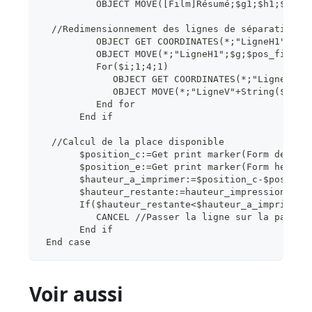
          OBJECT MOVE([Film]Résumé;$g1;$h1;$d1;$
  //Redimensionnement des lignes de séparation
          OBJECT GET COORDINATES(*;"LigneH1";$g;
          OBJECT MOVE(*;"LigneH1";$g;$pos_finale
          For($i;1;4;1)
             OBJECT GET COORDINATES(*;"LigneV"+S
             OBJECT MOVE(*;"LigneV"+String($i);$
          End for
       End if
  //Calcul de la place disponible
       $position_c:=Get print marker(Form detail
       $position_e:=Get print marker(Form header
       $hauteur_a_imprimer:=$position_c-$positio
       $hauteur_restante:=hauteur_impression-vLh
       If($hauteur_restante<$hauteur_a_imprimer)
          CANCEL //Passer la ligne sur la page s
       End if
 End case
Voir aussi