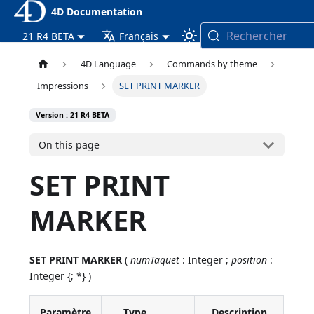
4D Documentation
Rechercher
21 R4 BETA
Français
4D Language
Commands by theme
Impressions
SET PRINT MARKER
Version : 21 R4 BETA
On this page
SET PRINT
MARKER
SET PRINT MARKER
(
numTaquet
: Integer ;
position
:
Integer {; *} )
Paramètre
Type
Description