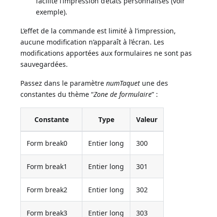
facilite l’impression d’états personnalisés (voir
exemple).
L’effet de la commande est limité à l’impression,
aucune modification n’apparaît à l’écran. Les
modifications apportées aux formulaires ne sont pas
sauvegardées.
Passez dans le paramètre
numTaquet
une des
constantes du thème “
Zone de formulaire
” :
Constante
Type
Valeur
Form break0
Entier long
300
Form break1
Entier long
301
Form break2
Entier long
302
Form break3
Entier long
303