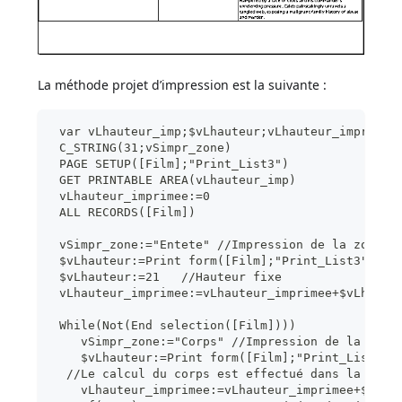
La méthode projet d’impression est la suivante :
 var vLhauteur_imp;$vLhauteur;vLhauteur_imprimee
 C_STRING(31;vSimpr_zone)
 PAGE SETUP([Film];"Print_List3")
 GET PRINTABLE AREA(vLhauteur_imp)
 vLhauteur_imprimee:=0
 ALL RECORDS([Film])
 vSimpr_zone:="Entete" //Impression de la zone d
 $vLhauteur:=Print form([Film];"Print_List3";For
 $vLhauteur:=21   //Hauteur fixe
 vLhauteur_imprimee:=vLhauteur_imprimee+$vLhaute
 While(Not(End selection([Film])))
    vSimpr_zone:="Corps" //Impression de la zone
    $vLhauteur:=Print form([Film];"Print_List3";
  //Le calcul du corps est effectué dans la méth
    vLhauteur_imprimee:=vLhauteur_imprimee+$vLha