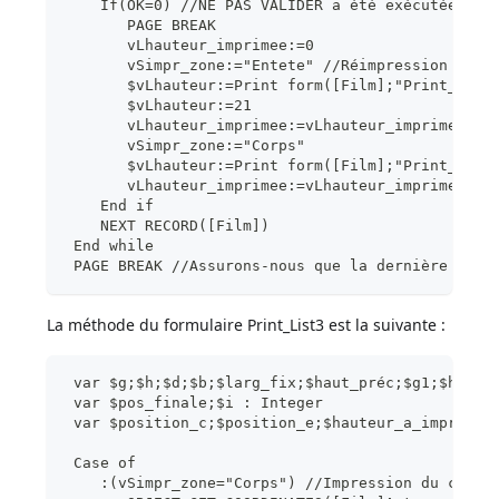
    If(OK=0) //NE PAS VALIDER a été exécutée dan
       PAGE BREAK
       vLhauteur_imprimee:=0
       vSimpr_zone:="Entete" //Réimpression de l
       $vLhauteur:=Print form([Film];"Print_List
       $vLhauteur:=21
       vLhauteur_imprimee:=vLhauteur_imprimee+$v
       vSimpr_zone:="Corps"
       $vLhauteur:=Print form([Film];"Print_List
       vLhauteur_imprimee:=vLhauteur_imprimee+$v
    End if
    NEXT RECORD([Film])
 End while
 PAGE BREAK //Assurons-nous que la dernière page
La méthode du formulaire Print_List3 est la suivante :
 var $g;$h;$d;$b;$larg_fix;$haut_préc;$g1;$h1;$d
 var $pos_finale;$i : Integer
 var $position_c;$position_e;$hauteur_a_imprimer
 Case of
    :(vSimpr_zone="Corps") //Impression du corps