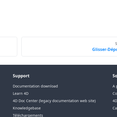
Glisser-Dép
Support
So
Documentation download
A 
Learn 4D
Co
4D Doc Center (legacy documentation web site)
4D
Knowledgebase
Ca
Téléchargements