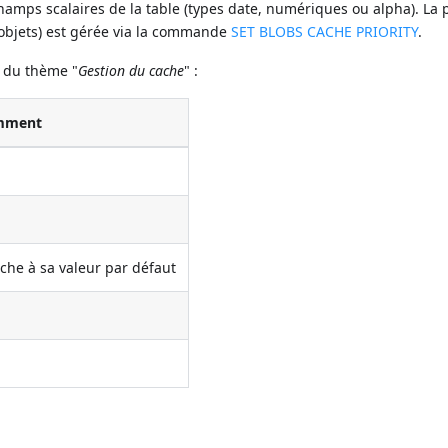
amps scalaires de la table (types date, numériques ou alpha). La p
 objets) est gérée via la commande
SET BLOBS CACHE PRIORITY
.
 du thème "
Gestion du cache
" :
mment
cache à sa valeur par défaut