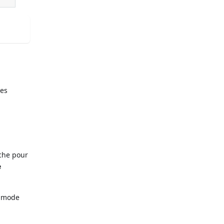
les
che pour
e
n mode