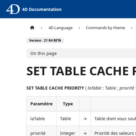
4D Documentation
4D Language
Commands by theme
Version : 21 R4 BETA
On this page
SET TABLE CACHE 
SET TABLE CACHE PRIORITY
(
laTable
: Table ;
priorité
Paramètre
Type
laTable
Table
→
Table dont vous souh
priorité
Integer
→
Priorité des valeurs 