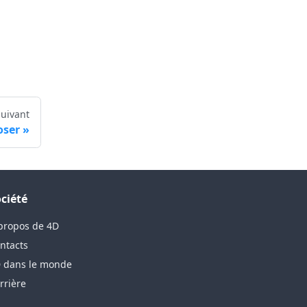
Suivant
oser
ciété
propos de 4D
ntacts
 dans le monde
rrière