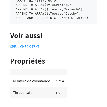
 ARRAY TEXT($tTwords;0)
 APPEND TO ARRAY($tTwords;"4D")
 APPEND TO ARRAY($tTwords;"Wakanda")
 APPEND TO ARRAY($tTwords;"Clichy")
 SPELL ADD TO USER DICTIONARY($tTwords)
Voir aussi
SPELL CHECK TEXT
Propriétés
Numéro de commande
1214
Thread safe
no