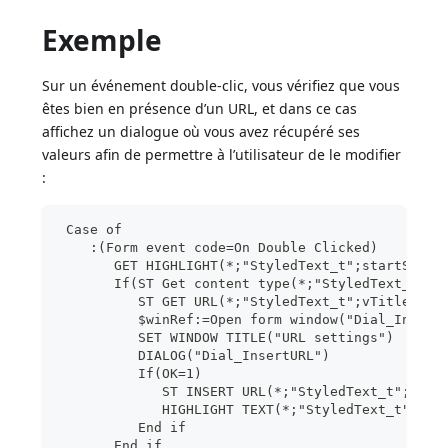
Exemple
Sur un événement double-clic, vous vérifiez que vous
êtes bien en présence d’un URL, et dans ce cas
affichez un dialogue où vous avez récupéré ses
valeurs afin de permettre à l’utilisateur de le modifier
:
 Case of
    :(Form event code=On Double Clicked)
       GET HIGHLIGHT(*;"StyledText_t";startSel;e
       If(ST Get content type(*;"StyledText_t";s
          ST GET URL(*;"StyledText_t";vTitle;vUR
          $winRef:=Open form window("Dial_Insert
          SET WINDOW TITLE("URL settings")
          DIALOG("Dial_InsertURL")
          If(OK=1)
             ST INSERT URL(*;"StyledText_t";vTit
             HIGHLIGHT TEXT(*;"StyledText_t";sta
          End if
       End if