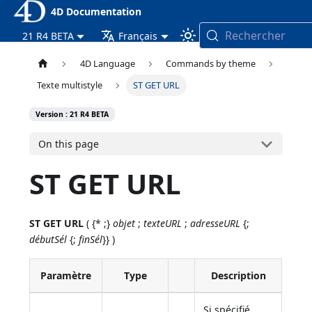
4D Documentation
Rechercher
21 R4 BETA
Français
4D Language
Commands by theme
Texte multistyle
ST GET URL
Version : 21 R4 BETA
On this page
ST GET URL
ST GET URL
( {* ;}
objet
;
texteURL
;
adresseURL
{;
débutSél
{;
finSél
}} )
Paramètre
Type
Description
Si spécifié,