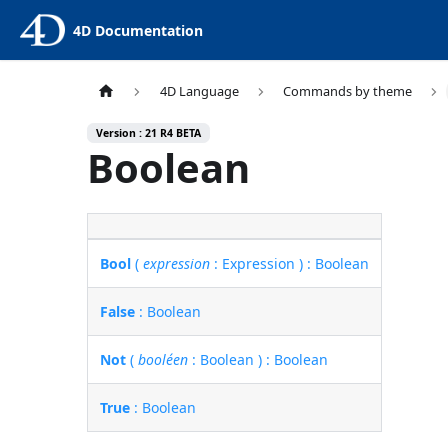
4D Documentation
4D Language
Commands by theme
Version : 21 R4 BETA
Boolean
Bool
(
expression
: Expression ) : Boolean
False
: Boolean
Not
(
booléen
: Boolean ) : Boolean
True
: Boolean