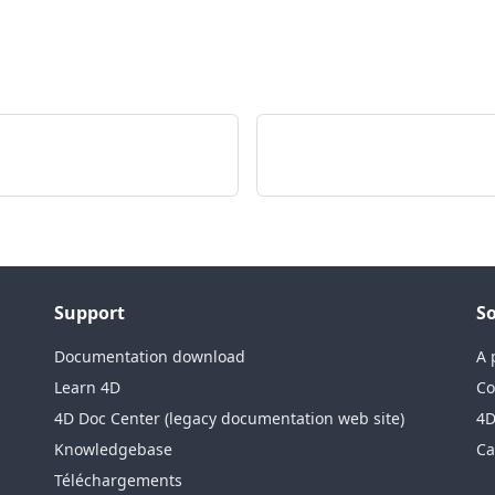
Support
So
Documentation download
A 
Learn 4D
Co
4D Doc Center (legacy documentation web site)
4D
Knowledgebase
Ca
Téléchargements