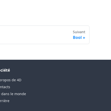
Suivant
Bool
ciété
propos de 4D
ntacts
 dans le monde
rrière