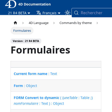
4D Documentation
Rechercher
21 R4 BETA
Français
4D Language
Commands by theme
Formulaires
Version : 21 R4 BETA
Formulaires
Current form name
: Text
Form
: Object
FORM Convert to dynamic
( {
uneTable
: Table ;}
nomFormulaire
: Text ) : Object