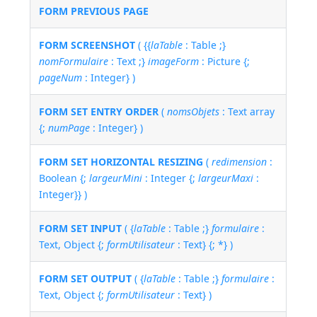
FORM PREVIOUS PAGE
FORM SCREENSHOT
( {{
laTable
: Table ;}
nomFormulaire
: Text ;}
imageForm
: Picture {;
pageNum
: Integer} )
FORM SET ENTRY ORDER
(
nomsObjets
: Text array
{;
numPage
: Integer} )
FORM SET HORIZONTAL RESIZING
(
redimension
:
Boolean {;
largeurMini
: Integer {;
largeurMaxi
:
Integer}} )
FORM SET INPUT
( {
laTable
: Table ;}
formulaire
:
Text, Object {;
formUtilisateur
: Text} {; *} )
FORM SET OUTPUT
( {
laTable
: Table ;}
formulaire
:
Text, Object {;
formUtilisateur
: Text} )