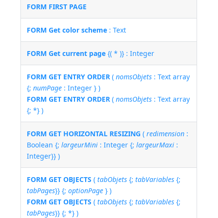
FORM FIRST PAGE
FORM Get color scheme
: Text
FORM Get current page
{( * )} : Integer
FORM GET ENTRY ORDER
(
nomsObjets
: Text array
{;
numPage
: Integer } )
FORM GET ENTRY ORDER
(
nomsObjets
: Text array
{; *} )
FORM GET HORIZONTAL RESIZING
(
redimension
:
Boolean {;
largeurMini
: Integer {;
largeurMaxi
:
Integer}} )
FORM GET OBJECTS
(
tabObjets
{;
tabVariables
{;
tabPages
}} {;
optionPage
} )
FORM GET OBJECTS
(
tabObjets
{;
tabVariables
{;
tabPages
}} {; *} )