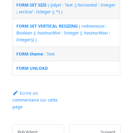
FORM SET SIZE
( {
objet
: Text ;}
horizontal
: Integer
;
vertical
: Integer {; *} )
FORM SET VERTICAL RESIZING
(
redimension
:
Boolean {;
hauteurMini
: Integer {;
hauteurMaxi
:
Integer}} )
FORM theme
: Text
FORM UNLOAD
Ecrire un
commentaire sur cette
page
Précédent
Suivant