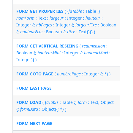
FORM GET PROPERTIES
( {
laTable
: Table ;}
nomForm
: Text ;
largeur
: Integer ;
hauteur
:
Integer {;
nbPages
: Integer {;
largeurFixe
: Boolean
{;
hauteurFixe
: Boolean {;
titre
: Text}}}} )
FORM GET VERTICAL RESIZING
(
redimension
:
Boolean {;
hauteurMini
: Integer {;
hauteurMaxi
:
Integer}} )
FORM GOTO PAGE
(
numéroPage
: Integer {; *} )
FORM LAST PAGE
FORM LOAD
( {
aTable
: Table ;}
form
: Text, Object
{;
formData
: Object}{; *} )
FORM NEXT PAGE