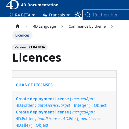
4D Documentation
Rechercher
21 R4 BETA
Français
4D Language
Commands by theme
Licences
Version : 21 R4 BETA
Licences
CHANGE LICENSES
Create deployment license
(
mergedApp
:
4D.Folder ;
autoLicenseTarget
: Integer ) : Object
Create deployment license
(
mergedApp
:
4D.Folder ;
buildLicense
: 4D.File {;
oemLicense
:
4D.File} ) : Object