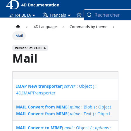
4D Documentation
Rechercher
21 R4 BETA
Français
4D Language
Commands by theme
Mail
Version : 21 R4 BETA
Mail
IMAP New transporter
(
server
: Object ) :
4D.IMAPTransporter
MAIL Convert from MIME
(
mime
: Blob ) : Object
MAIL Convert from MIME
(
mime
: Text ) : Object
MAIL Convert to MIME
(
mail
: Object { ;
options
: