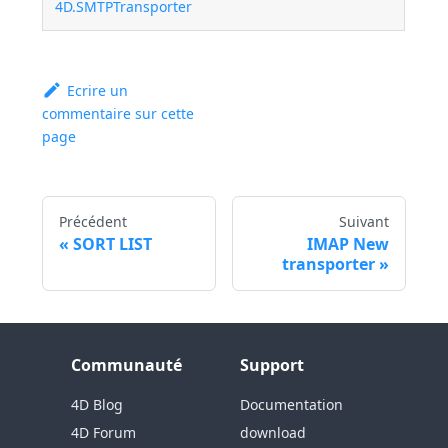
4D.SMTPTransporter
Ecrire un
commentaire sur cette
page
Précédent
Suivant
SORT LIST
IMAP New
transporter
Communauté
Support
4D Blog
Documentation
4D Forum
download