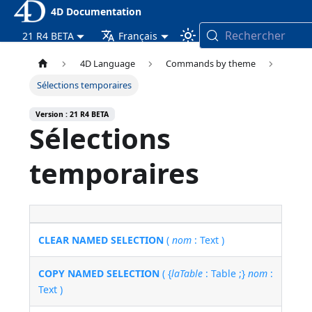
4D Documentation
Rechercher
21 R4 BETA
Français
4D Language
Commands by theme
Sélections temporaires
Version : 21 R4 BETA
Sélections
temporaires
CLEAR NAMED SELECTION
(
nom
: Text )
COPY NAMED SELECTION
( {
laTable
: Table ;}
nom
:
Text )