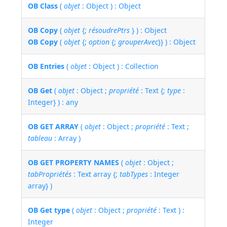
OB Class
(
objet
: Object ) : Object
OB Copy
(
objet
{;
résoudrePtrs
} ) : Object
OB Copy
(
objet
{;
option
{;
grouperAvec
}} ) : Object
OB Entries
(
objet
: Object ) : Collection
OB Get
(
objet
: Object ;
propriété
: Text {;
type
:
Integer} ) : any
OB GET ARRAY
(
objet
: Object ;
propriété
: Text ;
tableau
: Array )
OB GET PROPERTY NAMES
(
objet
: Object ;
tabPropriétés
: Text array {;
tabTypes
: Integer
array} )
OB Get type
(
objet
: Object ;
propriété
: Text ) :
Integer