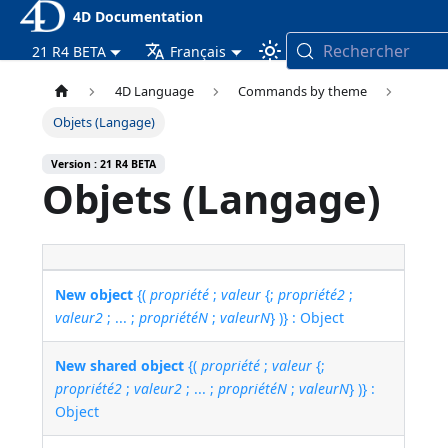
4D Documentation
Rechercher
21 R4 BETA
Français
4D Language
Commands by theme
Objets (Langage)
Version : 21 R4 BETA
Objets (Langage)
New object
{(
propriété
;
valeur
{;
propriété2
;
valeur2
; ... ;
propriétéN
;
valeurN
} )} : Object
New shared object
{(
propriété
;
valeur
{;
propriété2
;
valeur2
; ... ;
propriétéN
;
valeurN
} )} :
Object