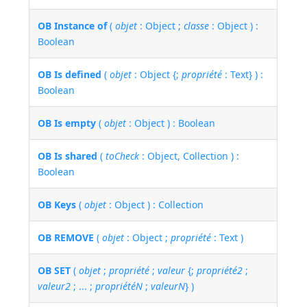
OB Instance of
(
objet
: Object ;
classe
: Object ) :
Boolean
OB Is defined
(
objet
: Object {;
propriété
: Text} ) :
Boolean
OB Is empty
(
objet
: Object ) : Boolean
OB Is shared
(
toCheck
: Object, Collection ) :
Boolean
OB Keys
(
objet
: Object ) : Collection
OB REMOVE
(
objet
: Object ;
propriété
: Text )
OB SET
(
objet
;
propriété
;
valeur
{;
propriété2
;
valeur2
; ... ;
propriétéN
;
valeurN
} )