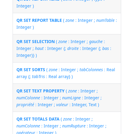
Integer )
QR SET REPORT TABLE
(
zone
: Integer ;
numTable
:
Integer )
QR SET SELECTION
(
zone
: Integer ;
gauche
:
Integer ;
haut
: Integer {;
droite
: Integer {;
bas
:
Integer}} )
QR SET SORTS
(
zone
: Integer ;
tabColonnes
: Real
array {;
tabTris
: Real array} )
QR SET TEXT PROPERTY
(
zone
: Integer ;
numColonne
: Integer ;
numLigne
: Integer ;
propriété
: Integer ;
valeur
: Integer, Text )
QR SET TOTALS DATA
(
zone
: Integer ;
numColonne
: Integer ;
numRupture
: Integer ;
opérateur
: Integer )