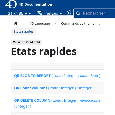
4D Documentation
Rechercher
21 R4 BETA
Français
4D Language
Commands by theme
Etats rapides
Version : 21 R4 BETA
Etats rapides
QR BLOB TO REPORT
(
zone
: Integer ;
blob
: Blob )
QR Count columns
(
zone
: Integer ) : Integer
QR DELETE COLUMN
(
zone
: Integer ;
numColonne
: Integer )