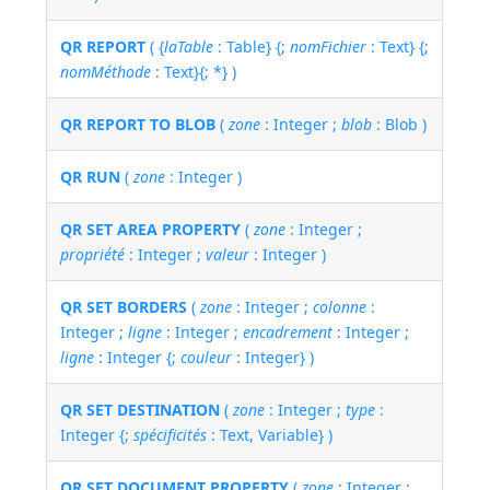
QR REPORT
( {
laTable
: Table} {;
nomFichier
: Text} {;
nomMéthode
: Text}{; *} )
QR REPORT TO BLOB
(
zone
: Integer ;
blob
: Blob )
QR RUN
(
zone
: Integer )
QR SET AREA PROPERTY
(
zone
: Integer ;
propriété
: Integer ;
valeur
: Integer )
QR SET BORDERS
(
zone
: Integer ;
colonne
:
Integer ;
ligne
: Integer ;
encadrement
: Integer ;
ligne
: Integer {;
couleur
: Integer} )
QR SET DESTINATION
(
zone
: Integer ;
type
:
Integer {;
spécificités
: Text, Variable} )
QR SET DOCUMENT PROPERTY
(
zone
: Integer ;