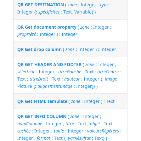
QR GET DESTINATION
(
zone
: Integer ;
type
:
Integer {;
spécificités
: Text, Variable} )
QR Get document property
(
zone
: Integer ;
propriété
: Integer ) : Integer
QR Get drop column
(
zone
: Integer ) : Integer
QR GET HEADER AND FOOTER
(
zone
: Integer ;
sélecteur
: Integer ;
titreGauche
: Text ;
titreCentre
:
Text ;
titreDroit
: Text ;
hauteur
: Integer {;
image
:
Picture {;
alignementImage
: Integer}} )
QR Get HTML template
(
zone
: Integer ) : Text
QR GET INFO COLUMN
(
zone
: Integer ;
numColonne
: Integer ;
titre
: Text ;
objet
: Text ;
cachée
: Integer ;
taille
: Integer ;
valeursRépétées
:
Integer ;
format
: Text {;
varRésultat
: Text} )