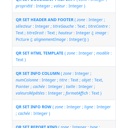
propriété
: Integer ;
valeur
: Integer )
QR SET HEADER AND FOOTER
(
zone
: Integer ;
sélecteur
: Integer ;
titreGauche
: Text ;
titreCentre
:
Text ;
titreDroit
: Text ;
hauteur
: Integer {;
image
:
Picture {;
alignementImage
: Integer}} )
QR SET HTML TEMPLATE
(
zone
: Integer ;
modèle
:
Text )
QR SET INFO COLUMN
(
zone
: Integer ;
numColonne
: Integer ;
titre
: Text ;
objet
: Text,
Pointer ;
cachée
: Integer ;
taille
: Integer ;
valeursRépétées
: Integer ;
formatAffich
: Text )
QR SET INFO ROW
(
zone
: Integer ;
ligne
: Integer
;
cachée
: Integer )
QR SET REPORT KIND
(
zone
: Integer ;
type
: