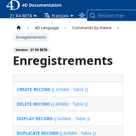
4D Documentation
Rechercher
21 R4 BETA
Français
4D Language
Commands by theme
Enregistrements
Version : 21 R4 BETA
Enregistrements
CREATE RECORD
({
laTable
: Table })
DELETE RECORD
({
laTable
: Table })
DISPLAY RECORD
({
laTable
: Table })
DUPLICATE RECORD
({
laTable
: Table })