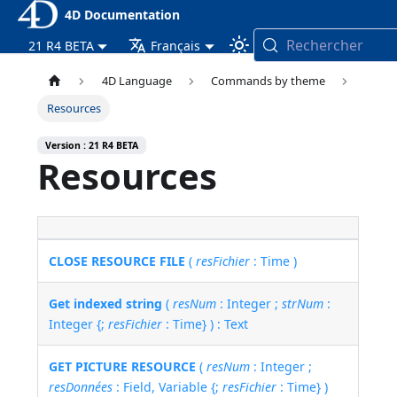
4D Documentation
Rechercher
21 R4 BETA
Français
4D Language
Commands by theme
Resources
Version : 21 R4 BETA
Resources
CLOSE RESOURCE FILE
(
resFichier
: Time )
Get indexed string
(
resNum
: Integer ;
strNum
:
Integer {;
resFichier
: Time} ) : Text
GET PICTURE RESOURCE
(
resNum
: Integer ;
resDonnées
: Field, Variable {;
resFichier
: Time} )