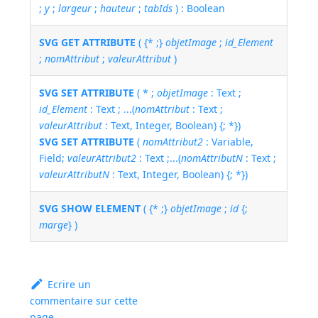
;
y
;
largeur
;
hauteur
;
tabIds
) : Boolean
SVG GET ATTRIBUTE
( {* ;}
objetImage
;
id_Element
;
nomAttribut
;
valeurAttribut
)
SVG SET ATTRIBUTE
( * ;
objetImage
: Text ;
id_Element
: Text ; ...(
nomAttribut
: Text ;
valeurAttribut
: Text, Integer, Boolean) {; *})
SVG SET ATTRIBUTE
(
nomAttribut2
: Variable,
Field;
valeurAttribut2
: Text ;...(
nomAttributN
: Text ;
valeurAttributN
: Text, Integer, Boolean) {; *})
SVG SHOW ELEMENT
( {* ;}
objetImage
;
id
{;
marge
} )
Ecrire un
commentaire sur cette
page