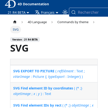
4D Documentation
Rechercher
21 R4 BETA
Français
4D Language
Commands by theme
SVG
Version : 21 R4 BETA
SVG
SVG EXPORT TO PICTURE
(
refElément
: Text ;
vVarImage
: Picture {;
typeExport
: Integer} )
SVG Find element ID by coordinates
( {* ;}
objetImage
;
x
;
y
) : Text
SVG Find element IDs by rect
( {* ;}
objetImage
;
x