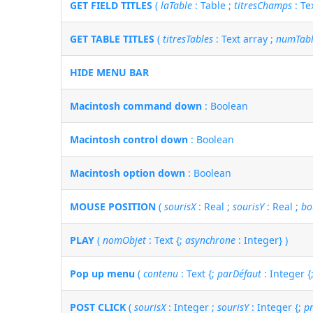
GET FIELD TITLES
(
laTable
: Table ;
titresChamps
: Te
GET TABLE TITLES
(
titresTables
: Text array ;
numTabl
HIDE MENU BAR
Macintosh command down
: Boolean
Macintosh control down
: Boolean
Macintosh option down
: Boolean
MOUSE POSITION
(
sourisX
: Real ;
sourisY
: Real ;
bo
PLAY
(
nomObjet
: Text {;
asynchrone
: Integer} )
Pop up menu
(
contenu
: Text {;
parDéfaut
: Integer {
POST CLICK
(
sourisX
: Integer ;
sourisY
: Integer {;
p