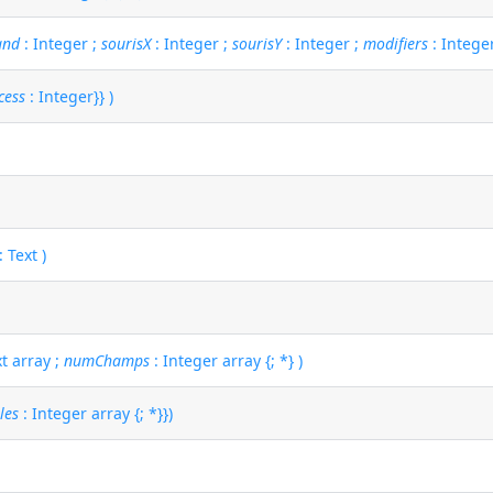
and
: Integer ;
sourisX
: Integer ;
sourisY
: Integer ;
modifiers
: Intege
cess
: Integer}} )
: Text )
xt array ;
numChamps
: Integer array {; *} )
les
: Integer array {; *}})