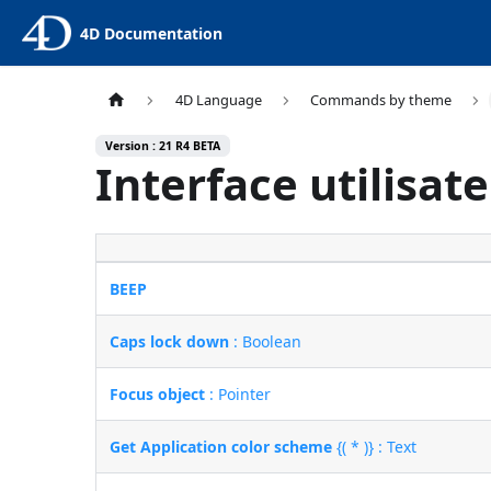
4D Documentation
4D Language
Commands by theme
Version : 21 R4 BETA
Interface utilisat
BEEP
Caps lock down
: Boolean
Focus object
: Pointer
Get Application color scheme
{( * )} : Text