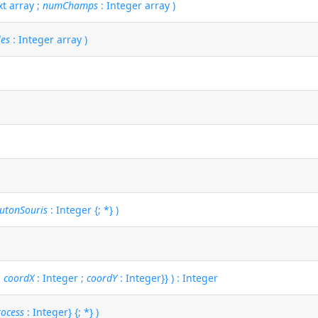
xt array ;
numChamps
: Integer array )
es
: Integer array )
utonSouris
: Integer {; *} )
;
coordX
: Integer ;
coordY
: Integer}} ) : Integer
rocess
: Integer} {; *} )