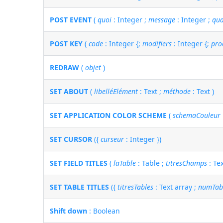
POST EVENT
(
quoi
: Integer ;
message
: Integer ;
qu
POST KEY
(
code
: Integer {;
modifiers
: Integer {;
pro
REDRAW
(
objet
)
SET ABOUT
(
libelléElément
: Text ;
méthode
: Text )
SET APPLICATION COLOR SCHEME
(
schemaCouleur
SET CURSOR
({
curseur
: Integer })
SET FIELD TITLES
(
laTable
: Table ;
titresChamps
: Te
SET TABLE TITLES
({
titresTables
: Text array ;
numTab
Shift down
: Boolean