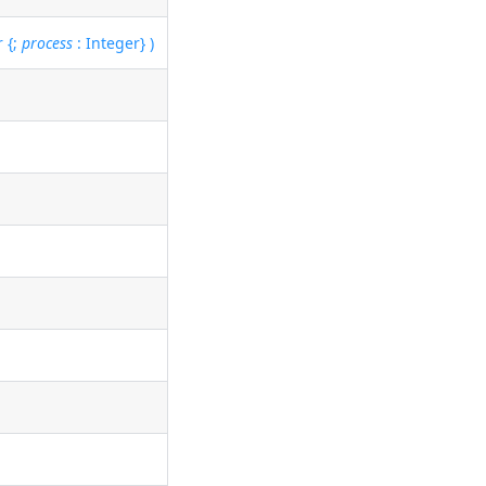
r {;
process
: Integer} )