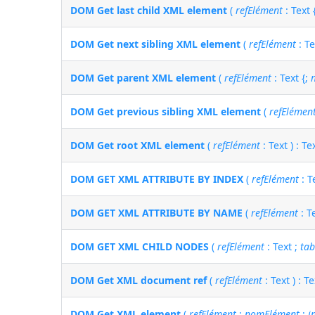
DOM Get last child XML element
(
refElément
: Text 
DOM Get next sibling XML element
(
refElément
: Te
DOM Get parent XML element
(
refElément
: Text {;
DOM Get previous sibling XML element
(
refElémen
DOM Get root XML element
(
refElément
: Text ) : Te
DOM GET XML ATTRIBUTE BY INDEX
(
refElément
: T
DOM GET XML ATTRIBUTE BY NAME
(
refElément
: T
DOM GET XML CHILD NODES
(
refElément
: Text ;
tab
DOM Get XML document ref
(
refElément
: Text ) : Te
DOM Get XML element
(
refElément
;
nomElément
;
i