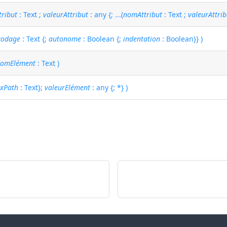
ribut
: Text ;
valeurAttribut
: any {; ...(
nomAttribut
: Text ;
valeurAttrib
codage
: Text {;
autonome
: Boolean {;
indentation
: Boolean}} )
nomElément
: Text )
;
xPath
: Text};
valeurElément
: any {; *} )