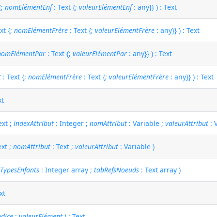
{;
nomElémentEnf
: Text {;
valeurElémentEnf
: any}} ) : Text
xt {;
nomElémentFrère
: Text {;
valeurElémentFrère
: any}} ) : Text
nomElémentPar
: Text {;
valeurElémentPar
: any}} ) : Text
t
: Text {;
nomElémentFrère
: Text {;
valeurElémentFrère
: any}} ) : Text
xt
ext ;
indexAttribut
: Integer ;
nomAttribut
: Variable ;
valeurAttribut
: 
ext ;
nomAttribut
: Text ;
valeurAttribut
: Variable )
TypesEnfants
: Integer array ;
tabRefsNoeuds
: Text array )
xt
ndice
;
valeurElément
) : Text