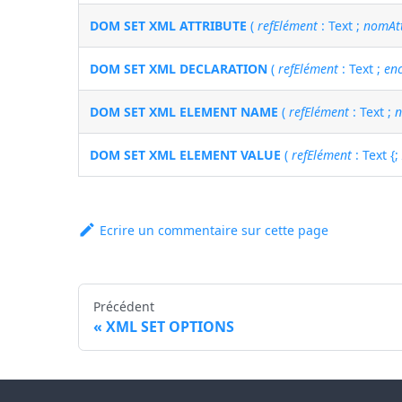
DOM SET XML ATTRIBUTE
(
refElément
: Text ;
nomAtt
DOM SET XML DECLARATION
(
refElément
: Text ;
en
DOM SET XML ELEMENT NAME
(
refElément
: Text ;
DOM SET XML ELEMENT VALUE
(
refElément
: Text {
Ecrire un commentaire sur cette page
Précédent
XML SET OPTIONS