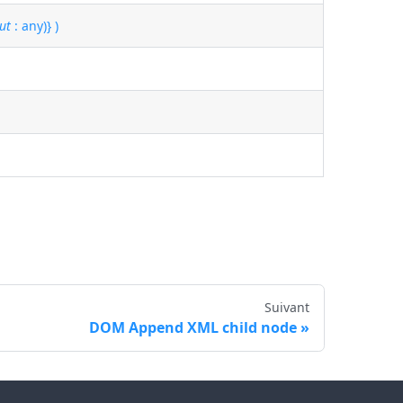
ut
: any)} )
Suivant
DOM Append XML child node