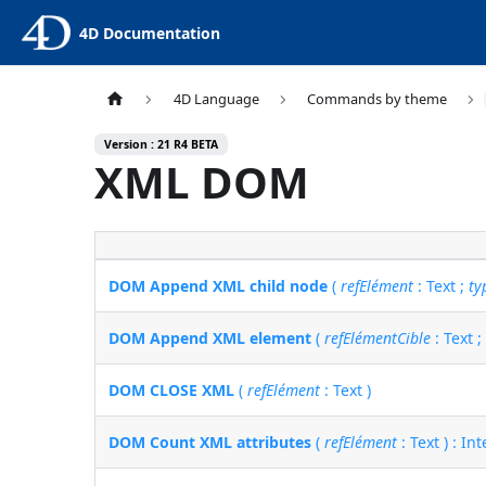
4D Documentation
4D Language
Commands by theme
Version : 21 R4 BETA
XML DOM
DOM Append XML child node
(
refElément
: Text ;
ty
DOM Append XML element
(
refElémentCible
: Text 
DOM CLOSE XML
(
refElément
: Text )
DOM Count XML attributes
(
refElément
: Text ) : In