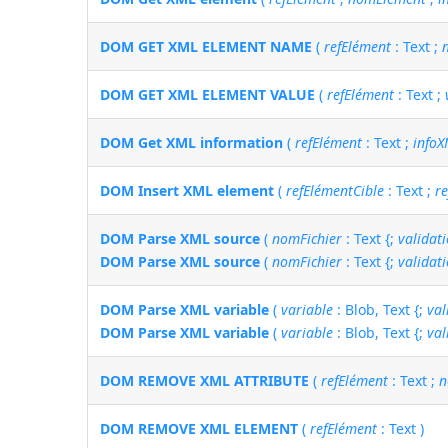
DOM GET XML ELEMENT NAME
(
refElément
: Text ;
DOM GET XML ELEMENT VALUE
(
refElément
: Text ;
DOM Get XML information
(
refElément
: Text ;
info
DOM Insert XML element
(
refElémentCible
: Text ;
r
DOM Parse XML source
(
nomFichier
: Text {;
validat
DOM Parse XML source
(
nomFichier
: Text {;
validat
DOM Parse XML variable
(
variable
: Blob, Text {;
val
DOM Parse XML variable
(
variable
: Blob, Text {;
val
DOM REMOVE XML ATTRIBUTE
(
refElément
: Text ;
n
DOM REMOVE XML ELEMENT
(
refElément
: Text )