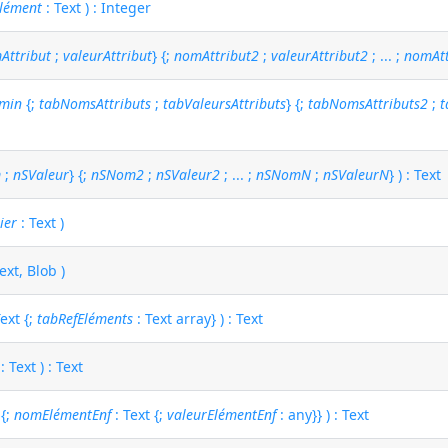
lément
: Text ) : Integer
Attribut
;
valeurAttribut
} {;
nomAttribut2
;
valeurAttribut2
; ... ;
nomAtt
min
{;
tabNomsAttributs
;
tabValeursAttributs
} {;
tabNomsAttributs2
;
t
m
;
nSValeur
} {;
nSNom2
;
nSValeur2
; ... ;
nSNomN
;
nSValeurN
} ) : Text
ier
: Text )
ext, Blob )
ext {;
tabRefEléments
: Text array} ) : Text
: Text ) : Text
 {;
nomElémentEnf
: Text {;
valeurElémentEnf
: any}} ) : Text