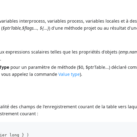
riables interprocess, variables process, variables locales et à de
 (
$ptrTable,$flags..., ${...}
) d'une méthode projet ou au résultat d'une
x expressions scalaires telles que les propriétés d'objets (
emp.na
e
.
Type
pour un paramètre de méthode ($0, $ptrTable...) déclaré c
si vous appelez la commande
Value type
).
talité des champs de l'enregistrement courant de la table vers laqu
strement courant :
ier long } )