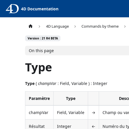
4D Documentation
4D Language
Commands by theme
Version : 21 R4 BETA
On this page
Type
Type
(
champVar
: Field, Variable ) : Integer
Paramètre
Type
Desc
champVar
Field, Variable
→
Champ ou vari
Résultat
Integer
←
Numéro du t