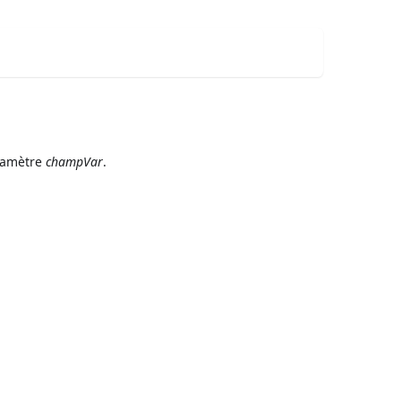
aramètre
champVar
.