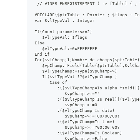
  // VIDER ENREGISTREMENT ( -> [Table] { ; 
 #DECLARE($ptrTable : Pointer ; $flags : In
 var $vlTypeVal : Integer
 If(Count parameters>=2)
    $vlTypeVal:=$flags
 Else
    $vlTypeVal:=0xFFFFFFFF
 End if
 For($vlChamp;1;Nombre de champs($ptrTable)
    $vpChamp:=Field(Table($ptrTable);$vlCha
    $vlTypeChamp:=Type($vpChamp->)
    If($vlTypeVal ??$vlTypeChamp )
       Case of
          :(($vlTypeChamp=Is alpha field)|(
             $vpChamp->:=""
          :(($vlTypeChamp=Is real)|($vlType
             $vpChamp->:=0
          :($vlTypeChamp=Is date)
             $vpChamp->:=!00/00/00!
          :($vlTypeChamp=Is time)
             $vpChamp->:=?00:00:00?
          :($vlTypeChamp=Is Boolean)
             $vpChamp->:=False