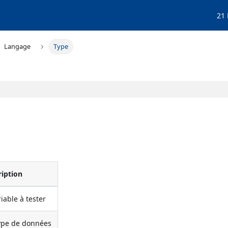
21
Langage
Type
ription
able à tester
ype de données