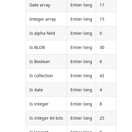
Date array
Entier long
17
Integer array
Entier long
15
Is alpha field
Entier long
0
Is BLOB
Entier long
30
Is Boolean
Entier long
6
Is collection
Entier long
42
Is date
Entier long
4
Is integer
Entier long
8
Is integer 64 bits
Entier long
25