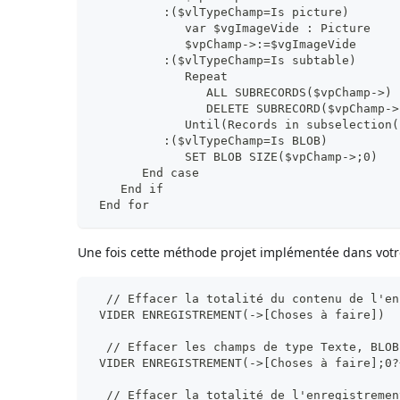
          :($vlTypeChamp=Is picture)
             var $vgImageVide : Picture
             $vpChamp->:=$vgImageVide
          :($vlTypeChamp=Is subtable)
             Repeat
                ALL SUBRECORDS($vpChamp->)
                DELETE SUBRECORD($vpChamp->
             Until(Records in subselection(
          :($vlTypeChamp=Is BLOB)
             SET BLOB SIZE($vpChamp->;0)
       End case
    End if
 End for
Une fois cette méthode projet implémentée dans votre
  // Effacer la totalité du contenu de l'en
 VIDER ENREGISTREMENT(->[Choses à faire])
  // Effacer les champs de type Texte, BLOB
 VIDER ENREGISTREMENT(->[Choses à faire];0?
  // Effacer la totalité de l'enregistremen