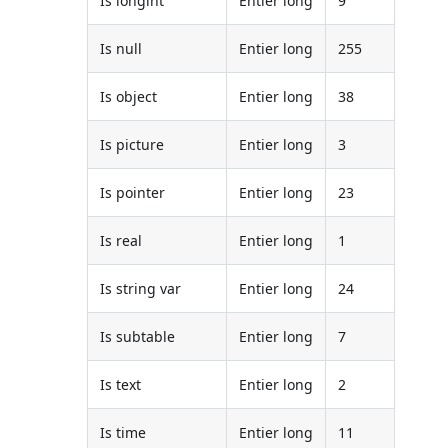
Is longint
Entier long
9
Is null
Entier long
255
Is object
Entier long
38
Is picture
Entier long
3
Is pointer
Entier long
23
Is real
Entier long
1
Is string var
Entier long
24
Is subtable
Entier long
7
Is text
Entier long
2
Is time
Entier long
11