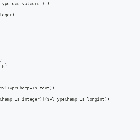
Type des valeurs } )
teger)
)
mp)
$vlTypeChamp=Is text))
Champ=Is integer)|($vlTypeChamp=Is longint))