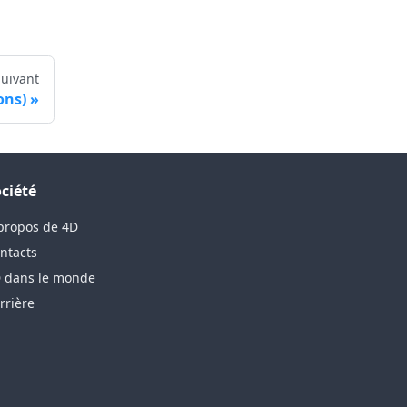
Suivant
ons)
ciété
propos de 4D
ntacts
 dans le monde
rrière