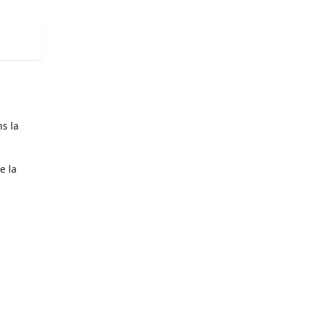
s la
e la