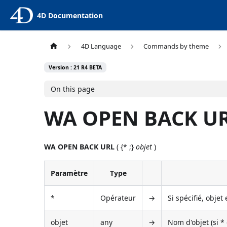
4D Documentation
4D Language
Commands by theme
Version : 21 R4 BETA
On this page
WA OPEN BACK U
WA OPEN BACK URL
( {* ;}
objet
)
Paramètre
Type
*
Opérateur
→
Si spécifié, objet
objet
any
→
Nom d'objet (si * 