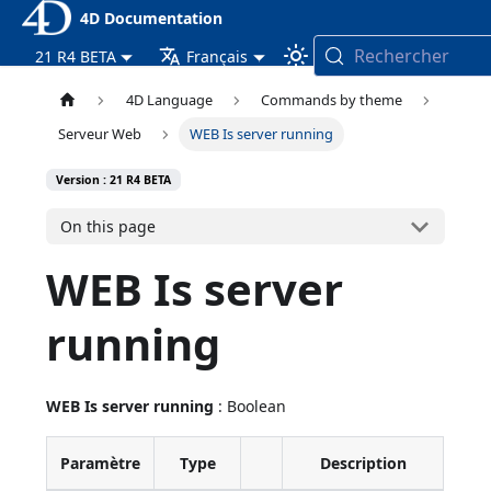
4D Documentation
Rechercher
21 R4 BETA
Français
4D Language
Commands by theme
Serveur Web
WEB Is server running
Version : 21 R4 BETA
On this page
WEB Is server
running
WEB Is server running
: Boolean
Paramètre
Type
Description