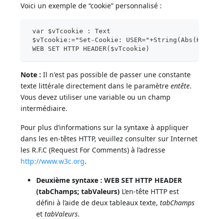
Voici un exemple de “cookie” personnalisé :
 var $vTcookie : Text
 $vTcookie:="Set-Cookie: USER="+String(Abs(Hasar
 WEB SET HTTP HEADER($vTcookie)
Note :
Il n'est pas possible de passer une constante
texte littérale directement dans le paramètre
entête
.
Vous devez utiliser une variable ou un champ
intermédiaire.
Pour plus d’informations sur la syntaxe à appliquer
dans les en-têtes HTTP, veuillez consulter sur Internet
les R.F.C (Request For Comments) à l’adresse
http://www.w3c.org
.
Deuxième syntaxe :
WEB SET HTTP HEADER
(tabChamps; tabValeurs)
L’en-tête HTTP est
défini à l’aide de deux tableaux texte,
tabChamps
et
tabValeurs
.