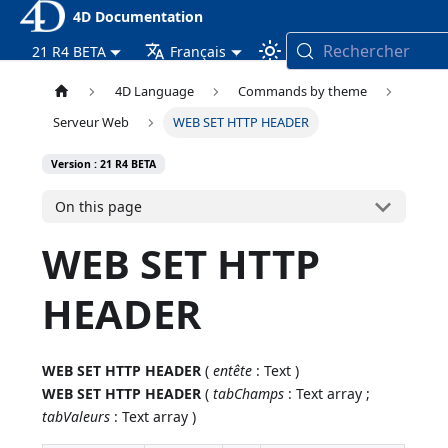
4D Documentation
Rechercher
21 R4 BETA
Français
4D Language
Commands by theme
Serveur Web
WEB SET HTTP HEADER
Version : 21 R4 BETA
On this page
WEB SET HTTP
HEADER
WEB SET HTTP HEADER
(
entête
: Text )
WEB SET HTTP HEADER
(
tabChamps
: Text array ;
tabValeurs
: Text array )