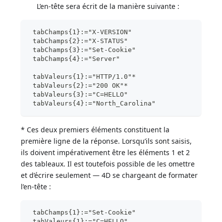
L’en-tête sera écrit de la manière suivante :
 tabChamps{1}:="X-VERSION"
 tabChamps{2}:="X-STATUS"
 tabChamps{3}:="Set-Cookie"
 tabChamps{4}:="Server"
 tabValeurs{1}:="HTTP/1.0"*
 tabValeurs{2}:="200 OK"*
 tabValeurs{3}:="C=HELLO"
 tabValeurs{4}:="North_Carolina"
* Ces deux premiers éléments constituent la
première ligne de la réponse. Lorsqu’ils sont saisis,
ils doivent impérativement être les éléments 1 et 2
des tableaux. Il est toutefois possible de les omettre
et d’écrire seulement — 4D se chargeant de formater
l’en-tête :
 tabChamps{1}:="Set-Cookie"
 tabValeurs{1}:="C=HELLO"