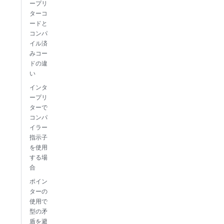
ープリ
ターコ
ードと
コンパ
イル済
みコー
ドの違
い
インタ
ープリ
ターで
コンパ
イラー
指示子
を使用
する場
合
ポイン
ターの
使用で
型の矛
盾を避