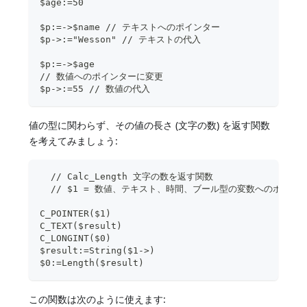
$age:=50
$p:=->$name // テキストへのポインター
$p->:="Wesson" // テキストの代入
$p:=->$age  
// 数値へのポインターに変更
$p->:=55 // 数値の代入
値の型に関わらず、その値の長さ (文字の数) を返す関数
を考えてみましょう:
  // Calc_Length 文字の数を返す関数
  // $1 = 数値、テキスト、時間、ブール型の変数へのポイン
C_POINTER($1)
C_TEXT($result)  
C_LONGINT($0)
$result:=String($1->)
$0:=Length($result)
この関数は次のように使えます: