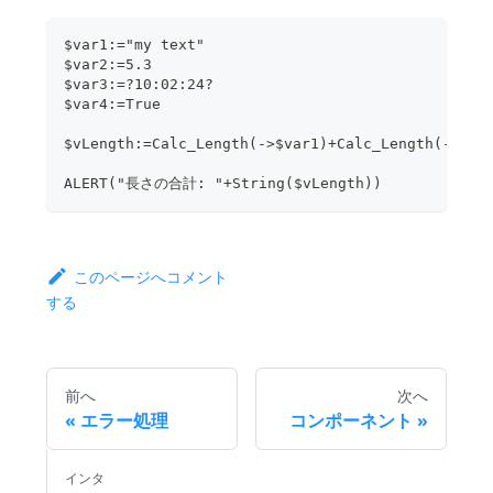
$var1:="my text"
$var2:=5.3
$var3:=?10:02:24?
$var4:=True
$vLength:=Calc_Length(->$var1)+Calc_Length(->$va
ALERT("長さの合計: "+String($vLength))
このページへコメント
する
前へ
次へ
エラー処理
コンポーネント
インタ