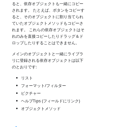
ると、依存オブジェクトも一緒にコピー
されます。 たとえば、ボタンをコピーす
ると、そのオブジェクトに割り当てられ
ていたオブジェクトメソッドもコピーさ
れます。 これらの依存オブジェクトはそ
れのみを直接コピーしたりドラッグ＆ド
ロップしたりすることはできません。
メインのオブジェクトと一緒にライブラ
リに登録される依存オブジェクトは以下
のとおりです:
リスト
フォーマット/フィルター
ピクチャー
ヘルプTips (フィールドにリンク)
オブジェクトメソッド