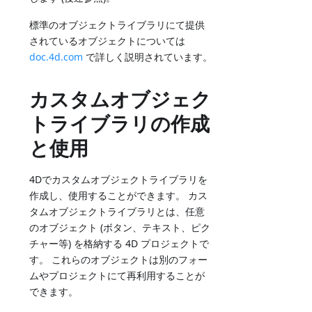
標準のオブジェクトライブラリにて提供
されているオブジェクトについては
doc.4d.com
で詳しく説明されています。
カスタムオブジェク
トライブラリの作成
と使用
4Dでカスタムオブジェクトライブラリを
作成し、使用することができます。 カス
タムオブジェクトライブラリとは、任意
のオブジェクト (ボタン、テキスト、ピク
チャー等) を格納する 4D プロジェクトで
す。 これらのオブジェクトは別のフォー
ムやプロジェクトにて再利用することが
できます。