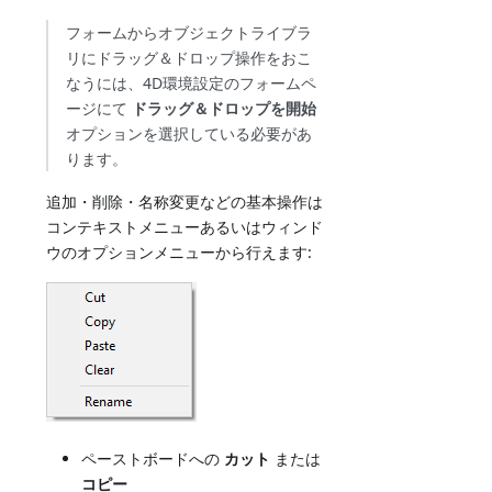
フォームからオブジェクトライブラ
リにドラッグ＆ドロップ操作をおこ
なうには、4D環境設定のフォームペ
ージにて
ドラッグ＆ドロップを開始
オプションを選択している必要があ
ります。
追加・削除・名称変更などの基本操作は
コンテキストメニューあるいはウィンド
ウのオプションメニューから行えます:
ペーストボードへの
カット
または
コピー