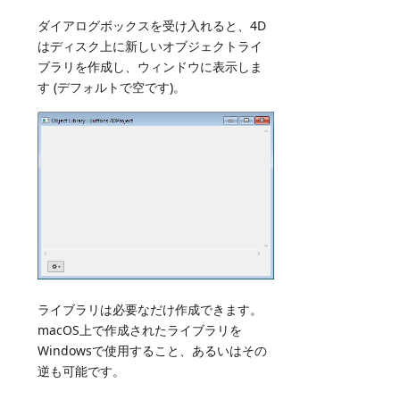
ダイアログボックスを受け入れると、4D
はディスク上に新しいオブジェクトライ
ブラリを作成し、ウィンドウに表示しま
す (デフォルトで空です)。
ライブラリは必要なだけ作成できます。
macOS上で作成されたライブラリを
Windowsで使用すること、あるいはその
逆も可能です。