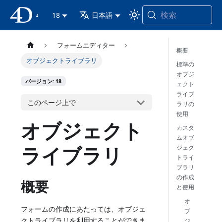
検索
4D ドキュメンテーション
18
日本語
フォームエディター
概要
オブジェクトライブラリ
標準の
オブジ
バージョン: 18
ェクト
ライブ
このページ上で
ラリの
使用
オブジェクト
カスタ
ムオブ
ライブラリ
ジェク
トライ
ブラリ
の作成
概要
と使用
オ
フォームの作成にあたっては、オブジェ
ブ
クトライブラリを利用することができま
ジ