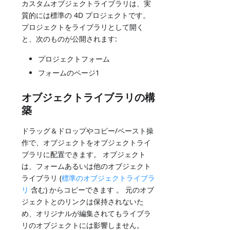
カスタムオブジェクトライブラリは、実
質的には標準の 4D プロジェクトです。
プロジェクトをライブラリとして開く
と、次のものが公開されます:
プロジェクトフォーム
フォームのページ1
オブジェクトライブラリの構
築
ドラッグ＆ドロップやコピー/ペースト操
作で、オブジェクトをオブジェクトライ
ブラリに配置できます。 オブジェクト
は、フォームあるいは他のオブジェクト
ライブラリ (
標準のオブジェクトライブラ
リ
含む) からコピーできます 。 元のオブ
ジェクトとのリンクは保持されないた
め、オリジナルが編集されてもライブラ
リのオブジェクトには影響しません。