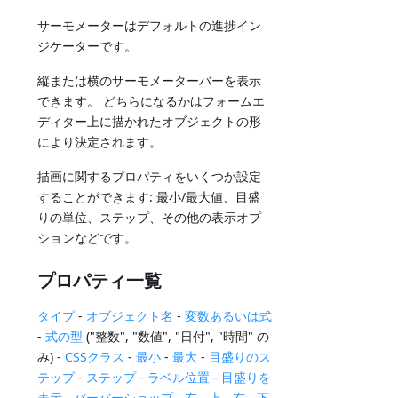
サーモメーターはデフォルトの進捗イン
ジケーターです。
縦または横のサーモメーターバーを表示
できます。 どちらになるかはフォームエ
ディター上に描かれたオブジェクトの形
により決定されます。
描画に関するプロパティをいくつか設定
することができます: 最小/最大値、目盛
りの単位、ステップ、その他の表示オプ
ションなどです。
プロパティ一覧
タイプ
-
オブジェクト名
-
変数あるいは式
-
式の型
("整数", "数値", "日付", "時間" の
み) -
CSSクラス
-
最小
-
最大
-
目盛りのス
テップ
-
ステップ
-
ラベル位置
-
目盛りを
表示
-
バーバーショップ
-
左
-
上
-
右
-
下