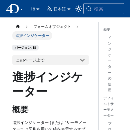
検索
4D ドキュメンテーション
18
日本語
フォームオブジェクト
概要
進捗インジケーター
イ
ン
バージョン: 18
ジ
ケ
このページ上で
ー
タ
進捗インジケ
ー
の
使
ーター
用
デフォ
ルトサ
概要
ーモメ
ーター
進捗インジケーター (または "サーモメー
プ
ター") は図形を用いて値を表示するオブ
ロ