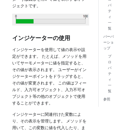
パ
ジェクトです。
テ
ィ
一
覧
バーバ
インジケーターの使用
ーショ
ップ
インジケーターを使用して値の表示や設
定ができます。 たとえば、メソッドを用
プ
ロ
いてサーモメーターに値を指定すると、
パ
その値が表示されます。 ユーザーがイン
テ
ジケーターポイントをドラッグすると、
ィ
その値が変更されます。 この値はフィー
一
ルド、入力可オブジェクト、入力不可オ
覧
ブジェクト等の他のオブジェクトで使用
参照
することができます。
インジケーターに関連付けた変数によ
り、その表示を管理します。 メソッドを
用いて、この変数に値を代入したり、ま