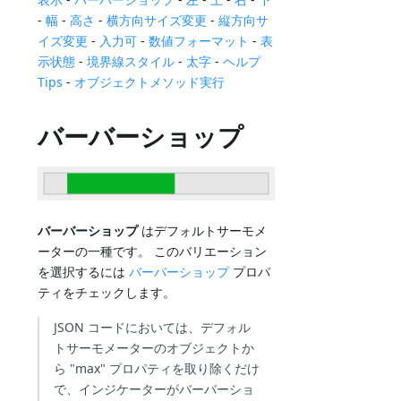
-
幅
-
高さ
-
横方向サイズ変更
-
縦方向サ
イズ変更
-
入力可
-
数値フォーマット
-
表
示状態
-
境界線スタイル
-
太字
-
ヘルプ
Tips
-
オブジェクトメソッド実行
バーバーショップ
バーバーショップ
はデフォルトサーモメ
ーターの一種です。 このバリエーション
を選択するには
バーバーショップ
プロパ
ティをチェックします。
JSON コードにおいては、デフォル
トサーモメーターのオブジェクトか
ら "max" プロパティを取り除くだけ
で、インジケーターがバーバーショ