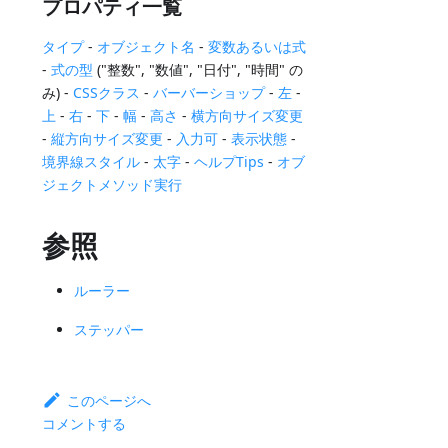
プロパティ一覧
タイプ
-
オブジェクト名
-
変数あるいは式
-
式の型
("整数", "数値", "日付", "時間" の
み) -
CSSクラス
-
バーバーショップ
-
左
-
上
-
右
-
下
-
幅
-
高さ
-
横方向サイズ変更
-
縦方向サイズ変更
-
入力可
-
表示状態
-
境界線スタイル
-
太字
-
ヘルプTips
-
オブ
ジェクトメソッド実行
参照
ルーラー
ステッパー
このページへ
コメントする