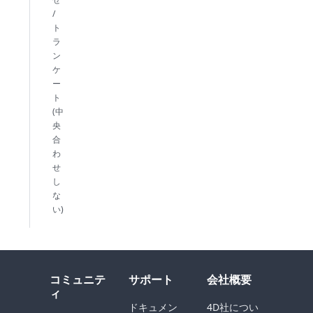
/
ト
ラ
ン
ケ
ー
ト
(中
央
合
わ
せ
し
な
い)
コミュニテ
サポート
会社概要
ィ
ドキュメン
4D社につい