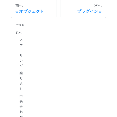
前へ
次へ
オブジェクト
プラグイン
パス名
表示
ス
ケ
ー
リ
ン
グ
繰
り
返
し
中
央
合
わ
せ