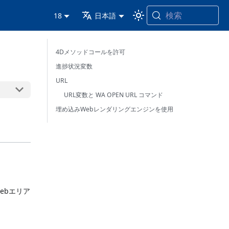
検索
18
日本語
4Dメソッドコールを許可
進捗状況変数
URL
URL変数と WA OPEN URL コマンド
埋め込みWebレンダリングエンジンを使用
Webエリア