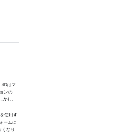
、4Dはマ
ジョンの
。 しかし、
ジンを使用す
フォームに
なくなり