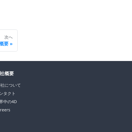
次へ
概要
社概要
D社について
ンタクト
界中の4D
reers