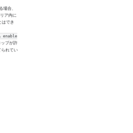
する場合、
エリア内に
ことはでき
A enable
ロップが許
てられてい