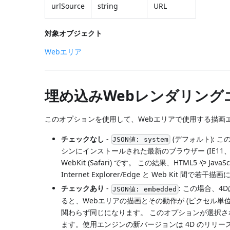
urlSource
string
URL
対象オブジェクト
Webエリア
埋め込みWebレンダリング
このオプションを使用して、Webエリアで使用する描画エ
チェックなし
-
(デフォルト): 
JSON値: system
シンにインストールされた最新のブラウザー (IE11、
WebKit (Safari) です。 この結果、HTML5 
Internet Explorer/Edge と Web Kit 間
チェックあり
-
: この場合、4D
JSON値: embedded
ると、Webエリアの描画とその動作が (ピクセル
関わらず同じになります。 このオプションが選択さ
ます。使用エンジンの新バージョンは 4D のリリ