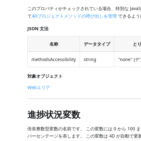
このプロパティがチェックされている場合、特別な JavaSc
て
4Dプロジェクトメソッドの呼び出しを管理
できるよう
JSON 文法
名称
データタイプ
と
methodsAccessibility
string
"none" (デ
対象オブジェクト
Webエリア
進捗状況変数
倍長整数型変数の名前です。 この変数には 0 から 10
パーセンテージを表します。 この変数は 4D が自動で