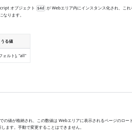
ript オブジェクト
が Webエリア内にインスタンス化され、これ
$4d
になります。
りうる値
フォルト), "all"
0 までの値が格納され、この数値は Webエリアに表示されるページのロー
更新します。手動で変更することはできません。